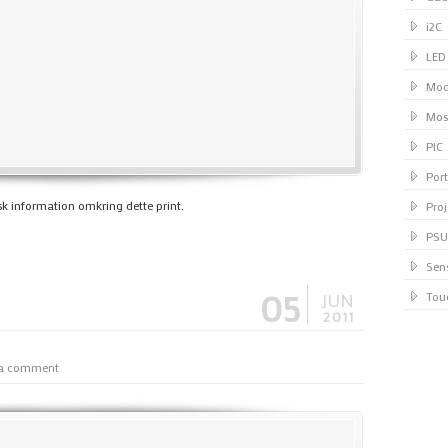
i2C
LED
Mod
Mos
PIC
Port
k information omkring dette print.
Proj
PSU
Sen
05
JUN
Tou
2011
 a comment