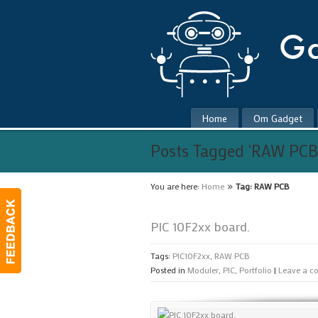
Home
Om Gadget
Posts Tagged ‘RAW PCB
»
You are here:
Home
Tag: RAW PCB
PIC 10F2xx board.
Tags:
PIC10F2xx
,
RAW PCB
Posted in
Moduler
,
PIC
,
Portfolio
|
Leave a 