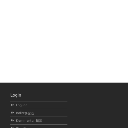
Login
Log ind
Indlæg-
RSS
Kommentar-
RSS