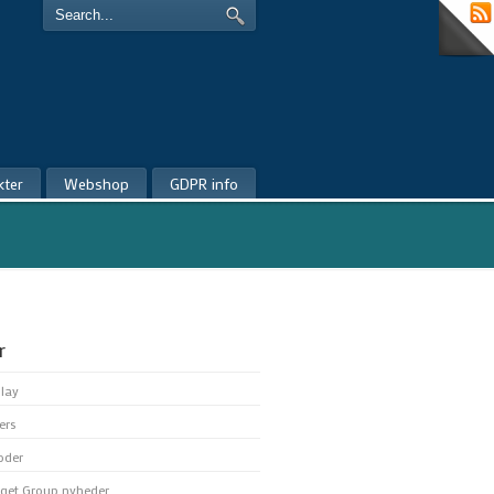
kter
Webshop
GDPR info
r
play
ers
oder
get Group nyheder