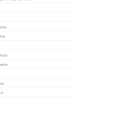
uler
Fet
folio
ekter
sor
ch