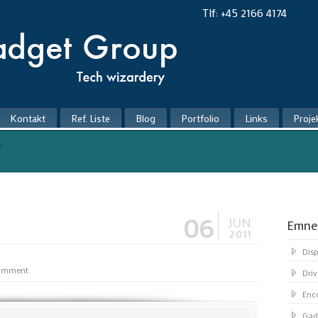
Tlf: +45 2166 4174
Kontakt
Ref. Liste
Blog
Portfolio
Links
Proje
’
06
JUN
Emne
2011
Dis
comment
Driv
Enc
Gad