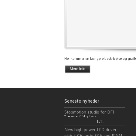
Her kommer en længere beskrivelse og grafi
Mere info
Seneste nyheder
Stopmotion studio for DFI
7. december 2014 by
Peerk
[…]...
New high power LED driver
with 4 CH, upto 50A and PWM